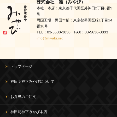
株式会社 雅（みやび）
本社・本店：東京都千代田区外神田2丁目8番9
号
両国工場・両国本部：東京都墨田区緑1丁目14
番16号
TEL：03-5638-3838 FAX：03-5638-3893
info@miyabi.org
トップページ
神田明神下みやびについて
お弁当のご注文
神田明神下みやび本店