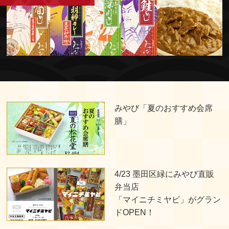
みやび「夏のおすすめ会席
膳」
4/23 墨田区緑にみやび直販
弁当店
「マイニチミヤビ」がグラン
ドOPEN！