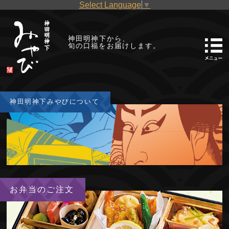
Select Language
▼
神田明神下から、
旬の口福をお届けします。
神田明神下
みやびについて
お弁当のご注文