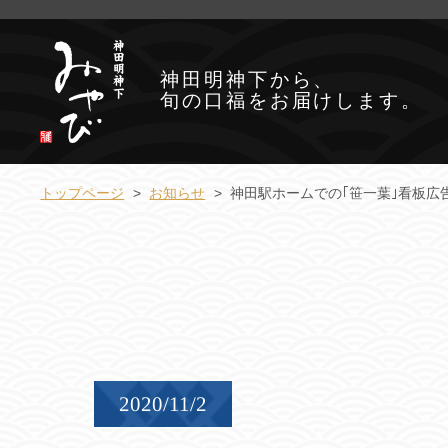
神田明神下から、
旬の口福をお届けします。
トップページ
お知らせ
神田駅ホームでの｢笹一葉｣看板広
2020/11/2